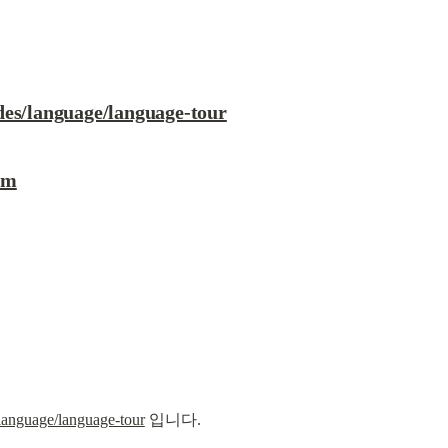
ides/language/language-tour
om
/language/language-tour
 입니다.